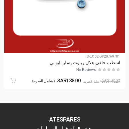
SKU:
02-DP20769781
اسطب خلفي هلال رينوت يسار تايواني
No Reviews
SAR
138.00
/ شامل الضريبة
SAR
145.27
/ شامل الضريبة
ATESPARES