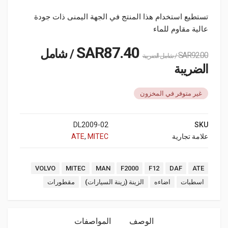
تستطيع استخدام هذا المنتج في الجهة اليمنى ذات جودة
عالية مقاوم للماء
SAR
87.40
/ شامل
SAR
92.00
/ شامل الضريبة
الضريبة
غير متوفر في المخزون
02-DL2009
SKU
علامة تجارية
MITEC
,
ATE
Tags:
VOLVO
MITEC
MAN
F2000
F12
DAF
ATE
اسطبات
اضاءه
الزينة (زينة السيارات)
مقطورات
الوصف
المواصفات